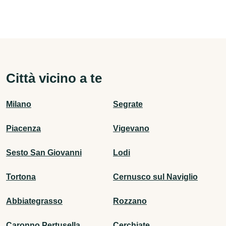
Città vicino a te
Milano
Segrate
Piacenza
Vigevano
Sesto San Giovanni
Lodi
Tortona
Cernusco sul Naviglio
Abbiategrasso
Rozzano
Caronno Pertusella
Cerchiate