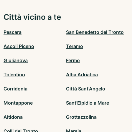
Città vicino a te
Pescara
San Benedetto del Tronto
Ascoli Piceno
Teramo
Giulianova
Fermo
Tolentino
Alba Adriatica
Corridonia
Città Sant'Angelo
Montappone
Sant'Elpidio a Mare
Altidona
Grottazzolina
Colli del Tronto
Marsia