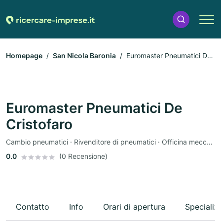
Homepage
San Nicola Baronia
Euromaster Pneumatici De
Cristofaro
Euromaster Pneumatici De
Cristofaro
Cambio pneumatici · Rivenditore di pneumatici · Officina meccanica · Servizio pneumatici
0.0
(0 Recensione)
Contatto
Info
Orari di apertura
Specializ