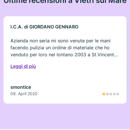
I.C.A. di GIORDANO GENNARO
Azienda non seria mi sono venute per le mani
facendo pulizia un ordine di materiale che ho
venduto per loro nel lontano 2003 a St.Vincent
AO senza mai ricevere la provvigione,benche' la
Leggi di più
merce sia stata consegnata. Bravi
smontice
09. April 2020