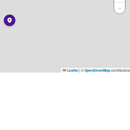
−
Leaflet
|
©
OpenStreetMap
contributors