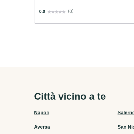
(0)
0.0
Città vicino a te
Napoli
Salern
Aversa
San Nic