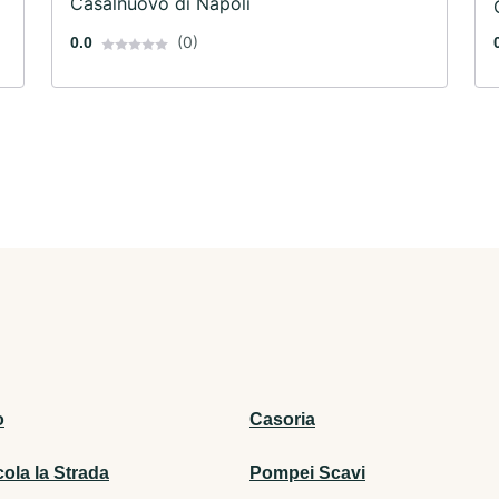
Casalnuovo di Napoli
(0)
0.0
o
Casoria
ola la Strada
Pompei Scavi