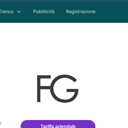
Elenco
Pubblicità
Registrazione
censione
Tariffa aziendale