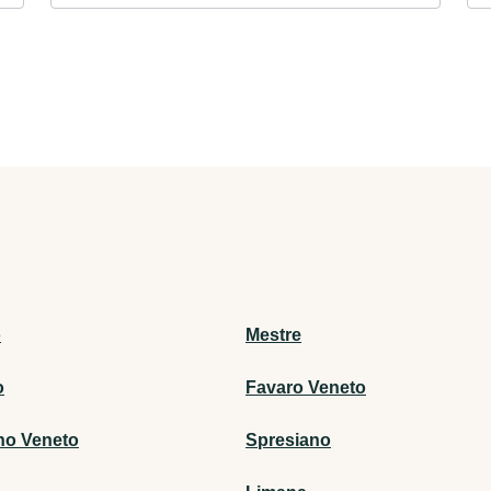
o
Mestre
o
Favaro Veneto
no Veneto
Spresiano