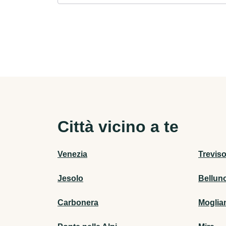
Città vicino a te
Venezia
Trevis
Jesolo
Bellun
Carbonera
Moglia