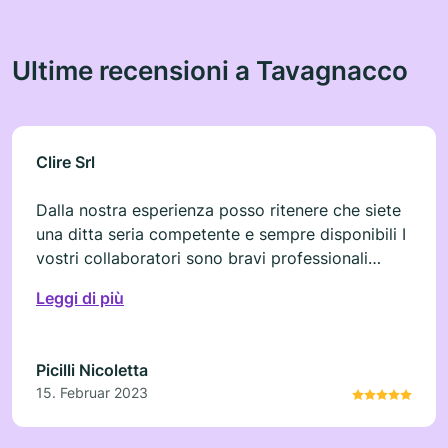
Ultime recensioni a Tavagnacco
Clire Srl
Dalla nostra esperienza posso ritenere che siete
una ditta seria competente e sempre disponibili I
vostri collaboratori sono bravi professionali
educati e molto odinati.Inoltre il personale dell
Leggi di più
ufficio si distingue per la gentilezza competenza
pronto a rispondere e soddisfare le nostre
richeste. GRAZIE
Picilli Nicoletta
15. Februar 2023