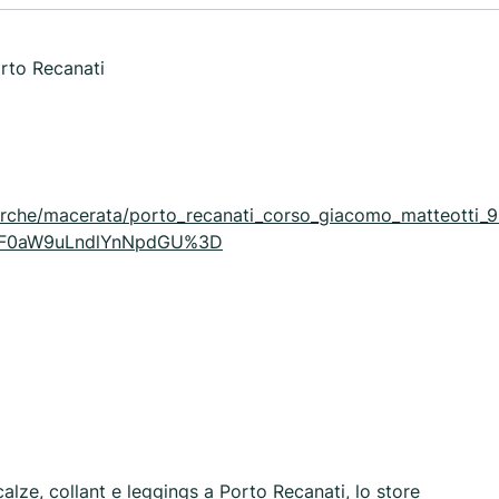
rto Recanati
arche/macerata/porto_recanati_corso_giacomo_matteotti_9
2F0aW9uLndlYnNpdGU%3D
lze, collant e leggings a Porto Recanati, lo store