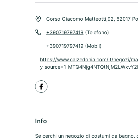
Corso Giacomo Matteotti,92, 62017 Po
+390719797419
(Telefono)
+390719797419 (Mobil)
https://www.calzedonia.com/it/negozi/m
y_source=1_MTQ4Njg4NTQtNjM2LWxvY
Info
Se cerchi un negozio di costumi da bagno, ca