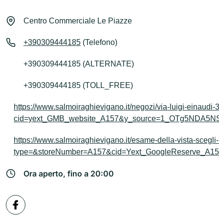
Centro Commerciale Le Piazze
+390309444185
(Telefono)
+390309444185 (ALTERNATE)
+390309444185 (TOLL_FREE)
https://www.salmoiraghievigano.it/negozi/via-luigi-einaudi-
cid=yext_GMB_website_A157&y_source=1_OTg5NDA5
https://www.salmoiraghievigano.it/esame-della-vista-scegli
type=&storeNumber=A157&cid=Yext_GoogleReserve_
Ora aperto, fino a 20:00