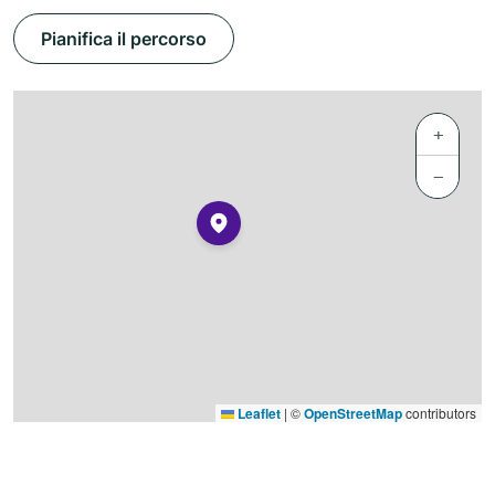
Pianifica il percorso
+
−
Leaflet
|
©
OpenStreetMap
contributors