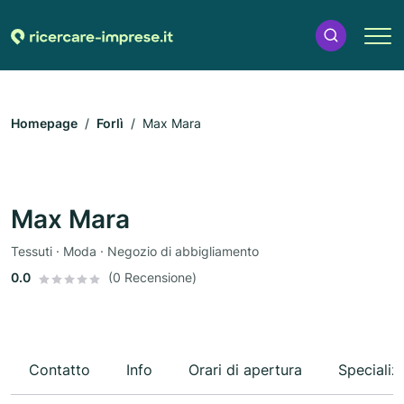
Homepage
Forlì
Max Mara
Max Mara
Tessuti · Moda · Negozio di abbigliamento
0.0
(0 Recensione)
Contatto
Info
Orari di apertura
Specializ