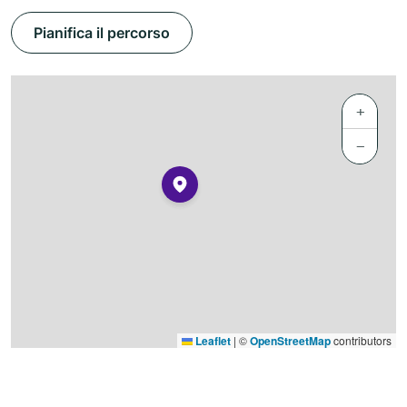
Pianifica il percorso
+
−
Leaflet
|
©
OpenStreetMap
contributors