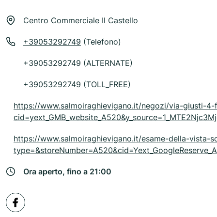
Centro Commerciale Il Castello
+39053292749
(Telefono)
+39053292749 (ALTERNATE)
+39053292749 (TOLL_FREE)
https://www.salmoiraghievigano.it/negozi/via-giusti-4-
cid=yext_GMB_website_A520&y_source=1_MTE2Njc
https://www.salmoiraghievigano.it/esame-della-vista-s
type=&storeNumber=A520&cid=Yext_GoogleReserv
Ora aperto, fino a 21:00