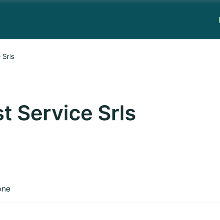
 Srls
st Service Srls
one