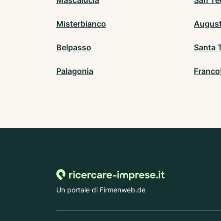
Mascalucia
San Te
Misterbianco
Augus
Belpasso
Santa T
Palagonia
Franco
Un portale di Firmenweb.de