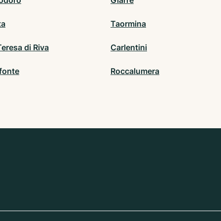
odoro
Giarre
ta
Taormina
eresa di Riva
Carlentini
fonte
Roccalumera