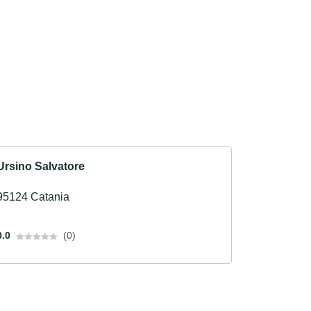
Ursino Salvatore
95124 Catania
0.0
(0)