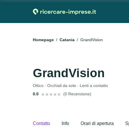
Homepage
Catania
GrandVision
GrandVision
Ottico · Occhiali da sole · Lenti a contatto
0.0
(0 Recensione)
Contatto
Info
Orari di apertura
S