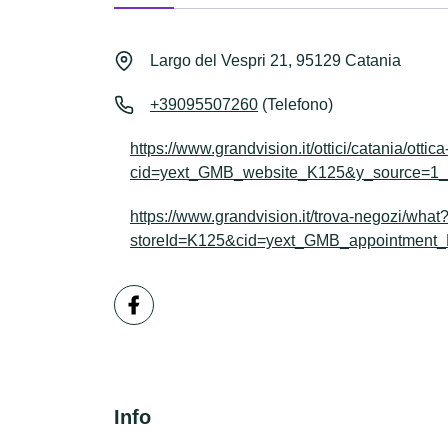
Largo del Vespri 21, 95129 Catania
+39095507260
(Telefono)
https://www.grandvision.it/ottici/catania/otti
cid=yext_GMB_website_K125&y_source
https://www.grandvision.it/trova-negozi/what
storeId=K125&cid=yext_GMB_appointme
Info