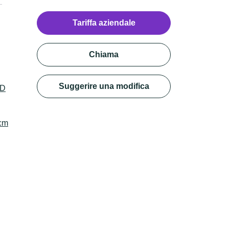
Tariffa aziendale
Chiama
Suggerire una modifica
3D
ucmVzZXJ2YXRpb25fdXJs