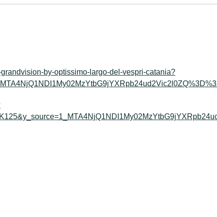
ca-grandvision-by-optissimo-largo-del-vespri-catania?
=1_MTA4NjQ1NDI1My02MzYtbG9jYXRpb24ud2Vic2l0ZQ%3D%
?
nt_K125&y_source=1_MTA4NjQ1NDI1My02MzYtbG9jYXRpb24