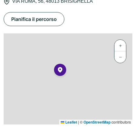
VIA ROMA, 56, 48013 BRISIGHELLA
Pianifica il percorso
+
−
Leaflet
|
©
OpenStreetMap
contributors