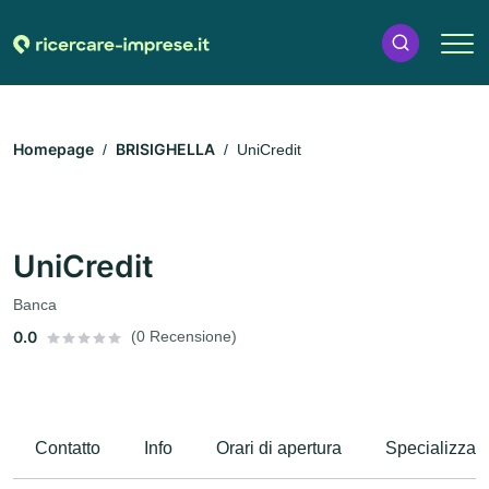
Homepage
BRISIGHELLA
UniCredit
UniCredit
Banca
0.0
(0 Recensione)
Contatto
Info
Orari di apertura
Specializzaz