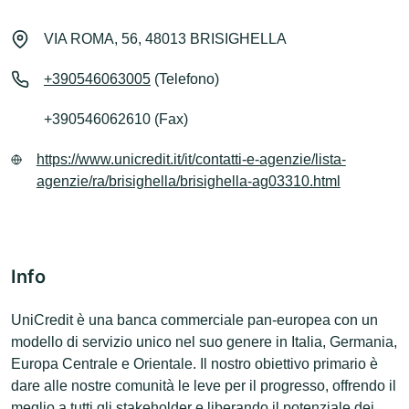
VIA ROMA, 56, 48013 BRISIGHELLA
+390546063005
(Telefono)
+390546062610 (Fax)
https://www.unicredit.it/it/contatti-e-agenzie/lista-
agenzie/ra/brisighella/brisighella-ag03310.html
Info
UniCredit è una banca commerciale pan-europea con un
modello di servizio unico nel suo genere in Italia, Germania,
Europa Centrale e Orientale. Il nostro obiettivo primario è
dare alle nostre comunità le leve per il progresso, offrendo il
meglio a tutti gli stakeholder e liberando il potenziale dei