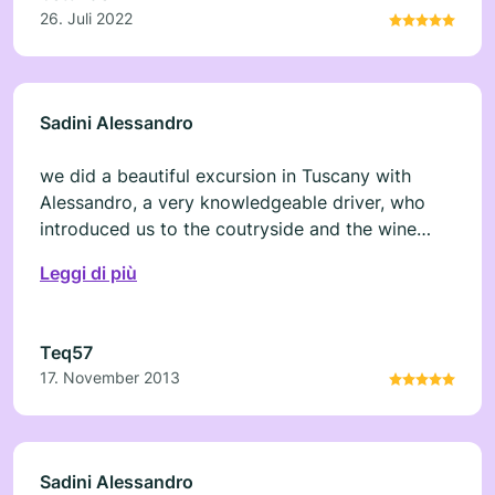
26. Juli 2022
Sadini Alessandro
we did a beautiful excursion in Tuscany with
Alessandro, a very knowledgeable driver, who
introduced us to the coutryside and the wine
culture. I will recommend this service and the
Leggi di più
tour to my friends.
Teq57
17. November 2013
Sadini Alessandro