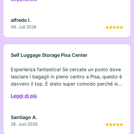
alfredo l.
06. Juli 2026
Self Luggage Storage Pisa Center
Esperienza fantastica! Se cercate un posto dove
lasciare i bagagli in pieno centro a Pisa, questo è
davvero il top. È stato super comodo perché si
trovava a due passi dal nostro Airbnb. Ho
Leggi di più
prenotato online, senza alcun problema, e il
servizio è impeccabile. Per non parlare dei
prezzi, davvero molto accessibili. È stata la
Santiago A.
soluzione perfetta per goderci la città senza
28. Juni 2026
doverci trascinare dietro le valigie.
Consigliatissimo!