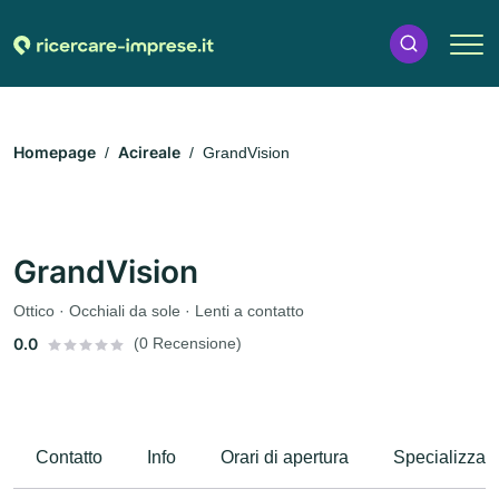
Homepage
Acireale
GrandVision
GrandVision
Ottico · Occhiali da sole · Lenti a contatto
0.0
(0 Recensione)
Contatto
Info
Orari di apertura
Specializzaz