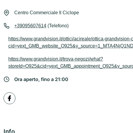
Centro Commerciale Il Ciclope
+39095607614
(Telefono)
https://www.grandvision.it/ottici/acireale/ottica-grandvision
cid=yext_GMB_website_O925&y_source=1_MTA4NjQ1
https://www.grandvision.it/trova-negozi/what?
storeId=O925&cid=yext_GMB_appointment_O925&y_s
Ora aperto, fino a 21:00
Info