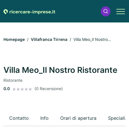
Homepage
Villafranca Tirrena
Villa Meo_Il Nostro
Ristorante
Villa Meo_Il Nostro Ristorante
Ristorante
0.0
(0 Recensione)
Contatto
Info
Orari di apertura
Specializ