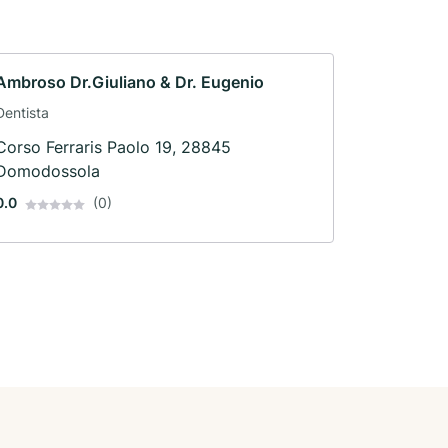
Ambroso Dr.Giuliano & Dr. Eugenio
Dentista
Corso Ferraris Paolo 19, 28845
Domodossola
0.0
(0)