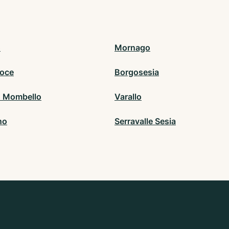
o
Mornago
oce
Borgosesia
 Mombello
Varallo
no
Serravalle Sesia