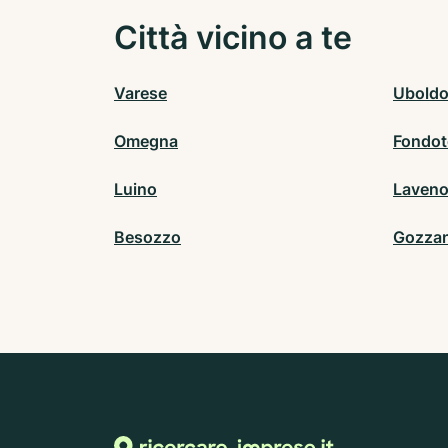
Città vicino a te
Varese
Ubold
Omegna
Fondot
Luino
Laveno
Besozzo
Gozza