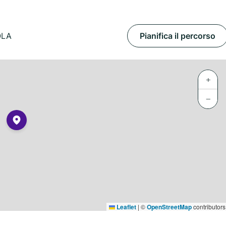
OLA
Pianifica il percorso
+
−
Leaflet
|
©
OpenStreetMap
contributors