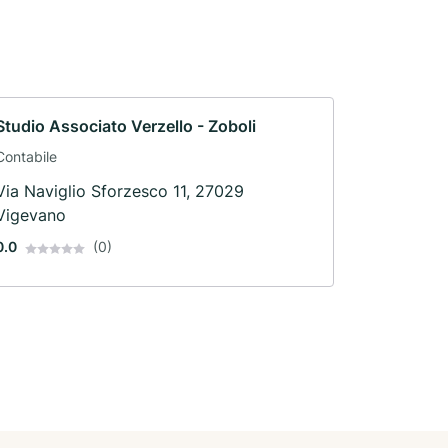
Studio Associato Verzello - Zoboli
Contabile
Via Naviglio Sforzesco 11, 27029
Vigevano
0.0
(0)