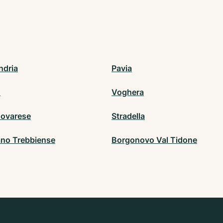
ndria
Pavia
o
Voghera
Novarese
Stradella
no Trebbiense
Borgonovo Val Tidone