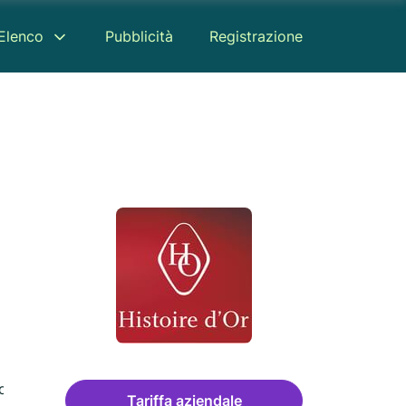
Elenco
Pubblicità
Registrazione
censione
Tariffa aziendale