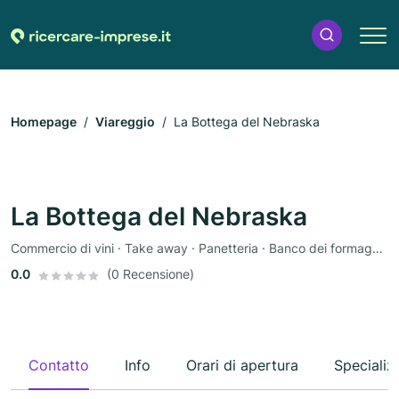
Homepage
Viareggio
La Bottega del Nebraska
La Bottega del Nebraska
Commercio di vini · Take away · Panetteria · Banco dei formaggi · Supermercato
0.0
(0 Recensione)
Contatto
Info
Orari di apertura
Specializ