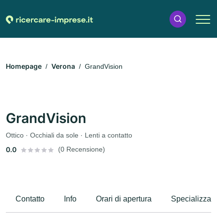
Homepage
Verona
GrandVision
GrandVision
Ottico · Occhiali da sole · Lenti a contatto
0.0
(0 Recensione)
Contatto
Info
Orari di apertura
Specializzaz