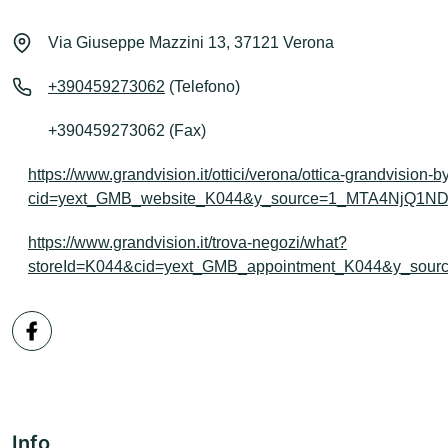
Via Giuseppe Mazzini 13, 37121 Verona
+390459273062
(Telefono)
+390459273062 (Fax)
https://www.grandvision.it/ottici/verona/ottica-grandvision-
cid=yext_GMB_website_K044&y_source=1_MTA4NjQ1
https://www.grandvision.it/trova-negozi/what?
storeId=K044&cid=yext_GMB_appointment_K044&y_s
Info