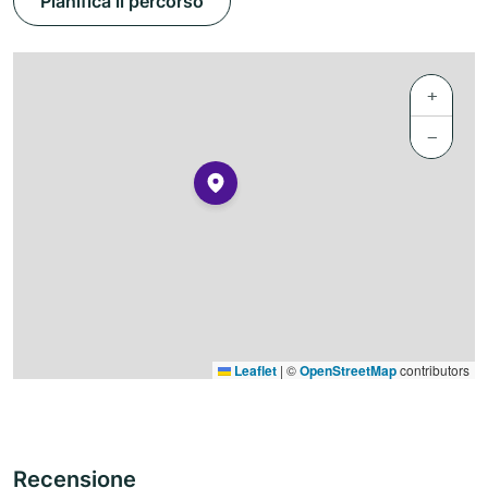
Pianifica il percorso
+
−
Leaflet
|
©
OpenStreetMap
contributors
Recensione