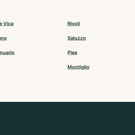
e Vica
Rivoli
ano
Saluzzo
nuario
Piea
Montiglio