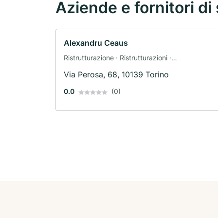
Aziende e fornitori di 
Alexandru Ceaus
Ristrutturazione · Ristrutturazioni ·
Ristrutturazione di edifici storici · Lavori di
Via Perosa, 68, 10139 Torino
facciata · Cura degli alberi · Impresa edile
0.0
(0)