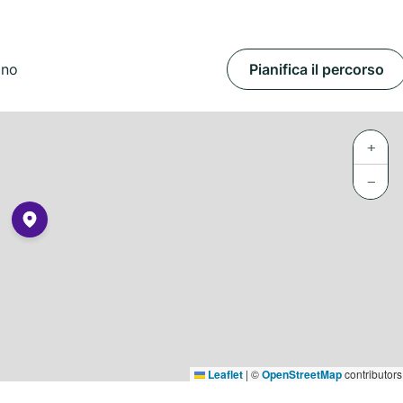
ino
Pianifica il percorso
+
−
Leaflet
|
©
OpenStreetMap
contributors