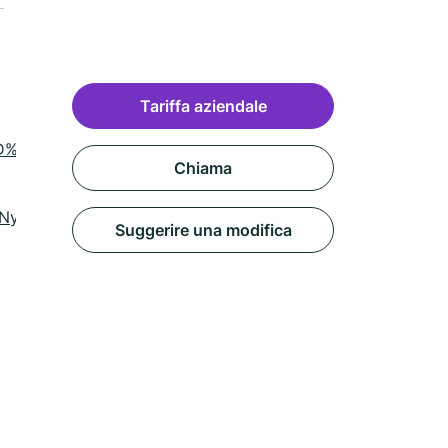
Tariffa aziendale
3D%3D
Chiama
jg5Ny02MzYtbG9jYXRpb24ucmVzZXJ2YXRpb25fdXJs
Suggerire una modifica