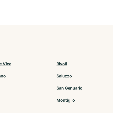
e Vica
Rivoli
ano
Saluzzo
San Genuario
Montiglio