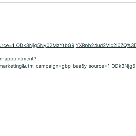
y_source=1_ODk3Njg5Ny02MzYtbG9jYXRpb24ud2Vic2l0ZQ%
an-appointment?
remarketing&utm_campaign=gbp_baa&y_source=1_ODk3N