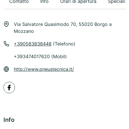
Contatto
Info
Orari di apertura
Specializ
Via Salvatore Quasimodo 70, 55020 Borgo a
Mozzano
+390583838448
(Telefono)
+393474017620 (Mobil)
http://www.pneustecnica.it/
Info