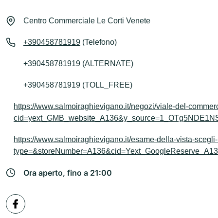
Centro Commerciale Le Corti Venete
+390458781919
(Telefono)
+390458781919 (ALTERNATE)
+390458781919 (TOLL_FREE)
https://www.salmoiraghievigano.it/negozi/viale-del-comme
cid=yext_GMB_website_A136&y_source=1_OTg5NDE1
https://www.salmoiraghievigano.it/esame-della-vista-scegli
type=&storeNumber=A136&cid=Yext_GoogleReserve_
Ora aperto, fino a 21:00