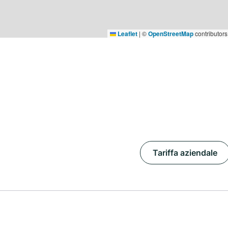
Leaflet
|
©
OpenStreetMap
contributors
Tariffa aziendale