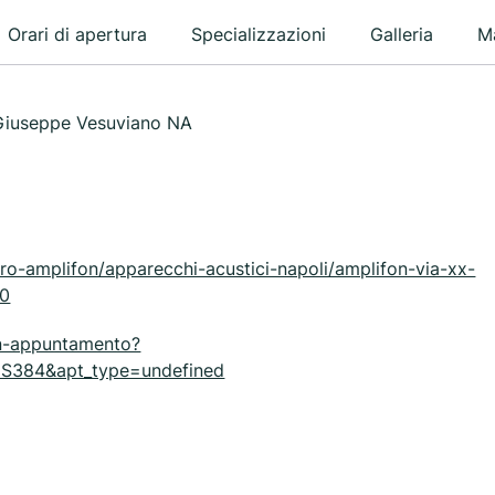
Orari di apertura
Specializzazioni
Galleria
M
 Giuseppe Vesuviano NA
ro-amplifon/apparecchi-acustici-napoli/amplifon-via-xx-
00
un-appuntamento?
S384&apt_type=undefined