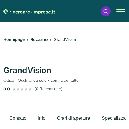
Homepage
Rozzano
GrandVision
GrandVision
Ottico · Occhiali da sole · Lenti a contatto
0.0
(0 Recensione)
Contatto
Info
Orari di apertura
Specializzaz