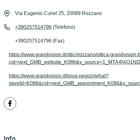
Via Eugenio Curiel 25, 20089 Rozzano
+390257514796
(Telefono)
+390257514796 (Fax)
https://www.grandvision.it/ottici/rozzano/ottica-grandvision
cid=yext_GMB_website_K086&y_source=1_MTA4NjQ1N
https://www.grandvision.it/trova-negozi/what?
storeId=K086&cid=yext_GMB_appointment_K086&y_so
Info