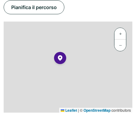
Pianifica il percorso
+
−
Leaflet
|
©
OpenStreetMap
contributors