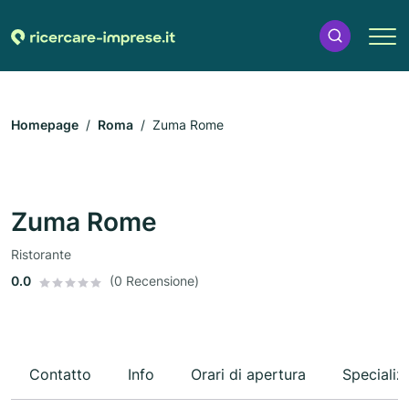
Homepage
Roma
Zuma Rome
Zuma Rome
Ristorante
0.0
(0 Recensione)
Contatto
Info
Orari di apertura
Specializ