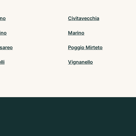
ino
Civitavecchia
ino
Marino
sareo
Poggio Mirteto
lli
Vignanello