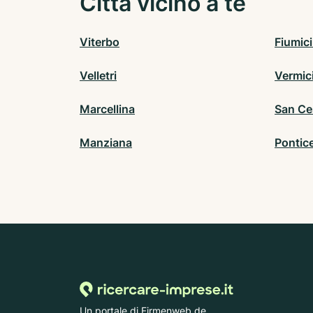
Città vicino a te
Viterbo
Fiumic
Velletri
Vermic
Marcellina
San Ce
Manziana
Pontice
Un portale di Firmenweb.de