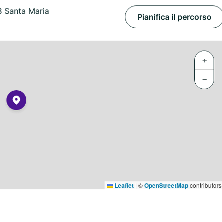
3 Santa Maria
Pianifica il percorso
+
−
Leaflet
|
©
OpenStreetMap
contributors