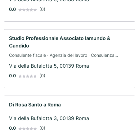
0.0
(0)
Studio Professionale Associato Iamundo &
Candido
Consulente fiscale · Agenzia del lavoro · Consulenza
aziendale · Centro di consulenza · Contabile · Dichiarazione
Via della Bufalotta 5, 00139 Roma
dei redditi
0.0
(0)
Di Rosa Santo a Roma
Via della Bufalotta 3, 00139 Roma
0.0
(0)