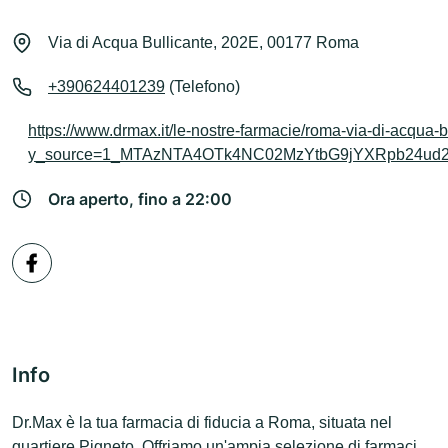
Via di Acqua Bullicante, 202E, 00177 Roma
+390624401239
(Telefono)
https://www.drmax.it/le-nostre-farmacie/roma-via-di-acqua-
y_source=1_MTAzNTA4OTk4NC02MzYtbG9jYXRpb24ud
Ora aperto, fino a 22:00
Info
Dr.Max è la tua farmacia di fiducia a Roma, situata nel
quartiere Pigneto. Offriamo un'ampia selezione di farmaci