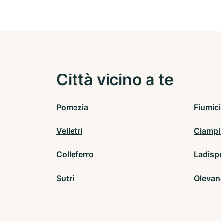
Città vicino a te
Pomezia
Fiumic
Velletri
Ciampi
Colleferro
Ladispo
Sutri
Oleva