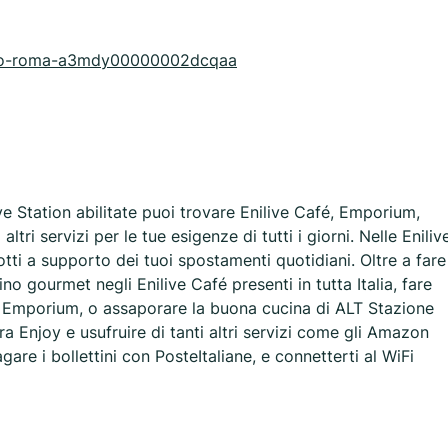
e/lazio-roma-a3mdy00000002dcqaa
ve Station abilitate puoi trovare Enilive Café, Emporium,
tri servizi per le tue esigenze di tutti i giorni. Nelle Eniliv
dotti a supporto dei tuoi spostamenti quotidiani. Oltre a fare
no gourmet negli Enilive Café presenti in tutta Italia, fare
é Emporium, o assaporare la buona cucina di ALT Stazione
ra Enjoy e usufruire di tanti altri servizi come gli Amazon
agare i bollettini con PosteItaliane, e connetterti al WiFi