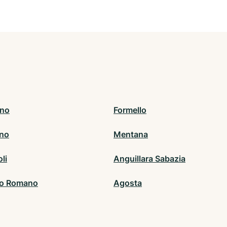
ino
Formello
no
Mentana
li
Anguillara Sabazia
no Romano
Agosta