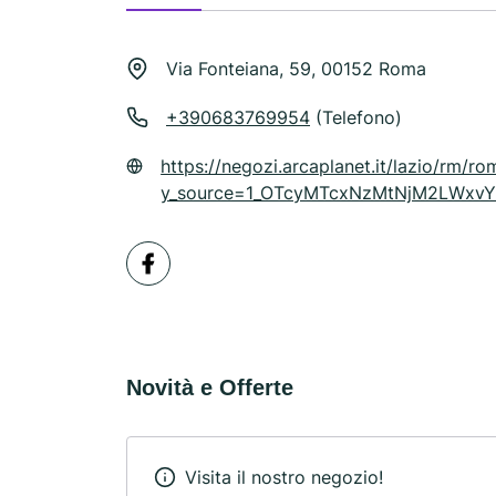
Via Fonteiana, 59, 00152 Roma
+390683769954
(Telefono)
https://negozi.arcaplanet.it/lazio/rm/r
y_source=1_OTcyMTcxNzMtNjM2LWxv
Novità e Offerte
Visita il nostro negozio!