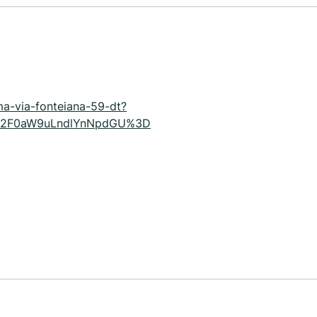
oma-via-fonteiana-59-dt?
Y2F0aW9uLndlYnNpdGU%3D