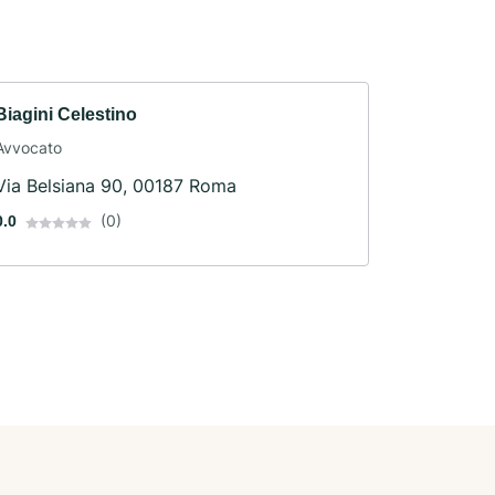
Biagini Celestino
Avvocato
Via Belsiana 90, 00187 Roma
(0)
0.0