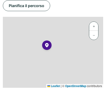
Pianifica il percorso
+
−
Leaflet
|
©
OpenStreetMap
contributors