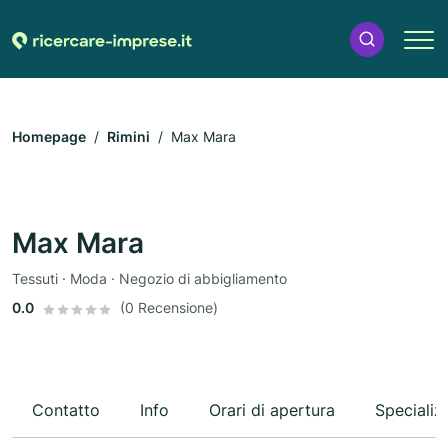
Homepage
Rimini
Max Mara
Max Mara
Tessuti · Moda · Negozio di abbigliamento
0.0
(0 Recensione)
Contatto
Info
Orari di apertura
Specializ