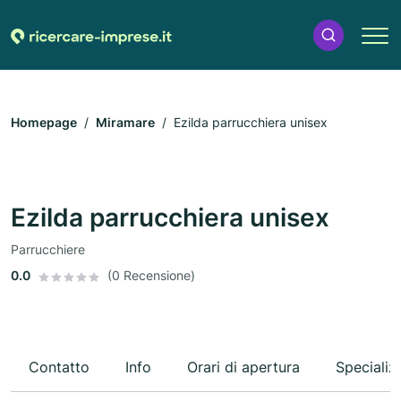
Homepage
Miramare
Ezilda parrucchiera unisex
Ezilda parrucchiera unisex
Parrucchiere
0.0
(0 Recensione)
Contatto
Info
Orari di apertura
Specializ