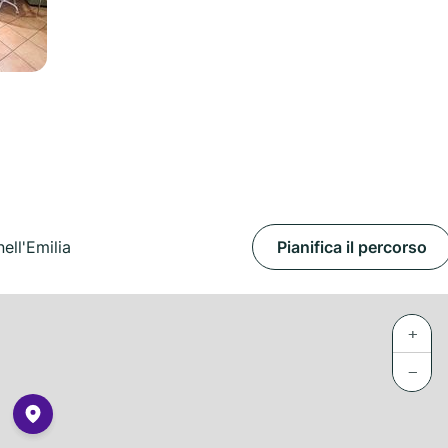
ell'Emilia
Pianifica il percorso
+
−