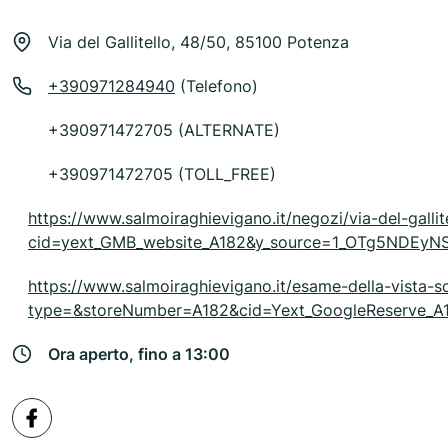
Via del Gallitello, 48/50, 85100 Potenza
+390971284940
(Telefono)
+390971472705 (ALTERNATE)
+390971472705 (TOLL_FREE)
https://www.salmoiraghievigano.it/negozi/via-del-gall
cid=yext_GMB_website_A182&y_source=1_OTg5NDE
https://www.salmoiraghievigano.it/esame-della-vista-s
type=&storeNumber=A182&cid=Yext_GoogleReserve
Ora aperto, fino a 13:00