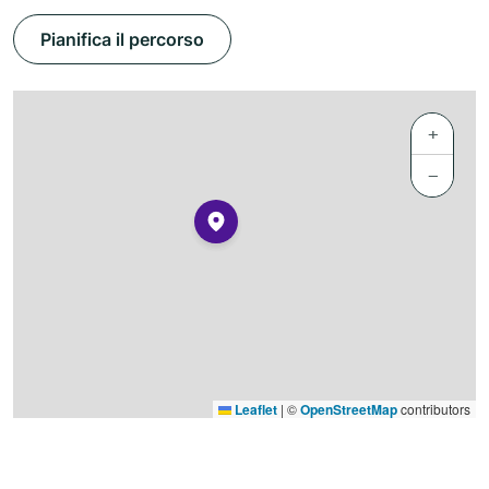
Pianifica il percorso
+
−
Leaflet
|
©
OpenStreetMap
contributors