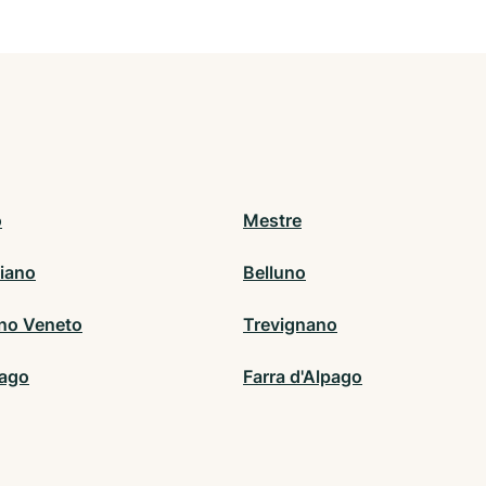
o
Mestre
iano
Belluno
no Veneto
Trevignano
lago
Farra d'Alpago