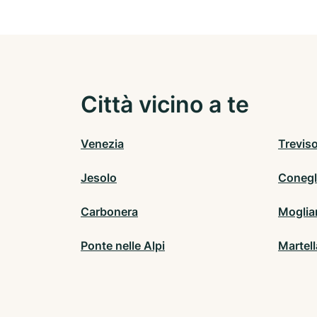
Città vicino a te
Venezia
Trevis
Jesolo
Conegl
Carbonera
Moglia
Ponte nelle Alpi
Martel