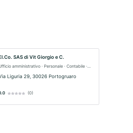
El.Co. SAS di Vit Giorgio e C.
Ufficio amministrativo · Personale · Contabile ·
Consulente fiscale · Consulenza finanziaria
Via Liguria 29, 30026 Portogruaro
0.0
(0)