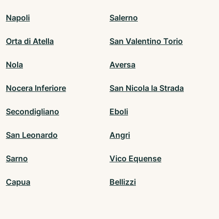
Napoli
Salerno
Orta di Atella
San Valentino Torio
Nola
Aversa
Nocera Inferiore
San Nicola la Strada
Secondigliano
Eboli
San Leonardo
Angri
Sarno
Vico Equense
Capua
Bellizzi