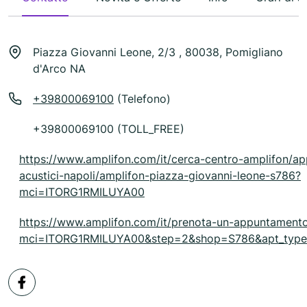
Piazza Giovanni Leone, 2/3 , 80038, Pomigliano
d'Arco NA
+39800069100
(Telefono)
+39800069100 (TOLL_FREE)
https://www.amplifon.com/it/cerca-centro-amplifon/ap
acustici-napoli/amplifon-piazza-giovanni-leone-s786?
mci=ITORG1RMILUYA00
https://www.amplifon.com/it/prenota-un-appuntament
mci=ITORG1RMILUYA00&step=2&shop=S786&apt_type