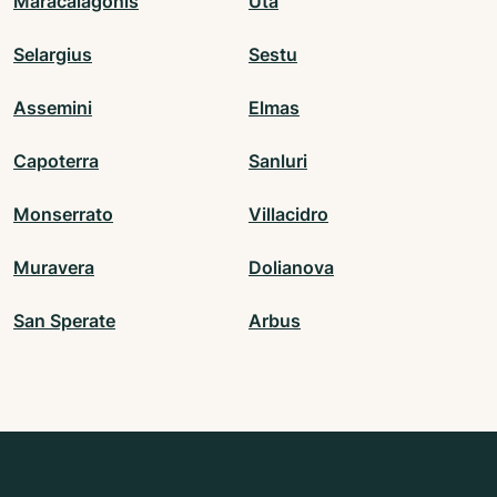
Maracalagonis
Uta
Selargius
Sestu
Assemini
Elmas
Capoterra
Sanluri
Monserrato
Villacidro
Muravera
Dolianova
San Sperate
Arbus