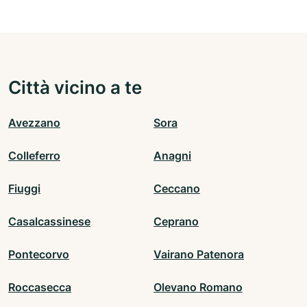
Città vicino a te
Avezzano
Sora
Colleferro
Anagni
Fiuggi
Ceccano
Casalcassinese
Ceprano
Pontecorvo
Vairano Patenora
Roccasecca
Olevano Romano