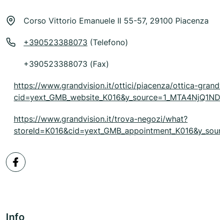
Corso Vittorio Emanuele II 55-57, 29100 Piacenza
+390523388073
(Telefono)
+390523388073 (Fax)
https://www.grandvision.it/ottici/piacenza/ottica-gran
cid=yext_GMB_website_K016&y_source=1_MTA4NjQ
https://www.grandvision.it/trova-negozi/what?
storeId=K016&cid=yext_GMB_appointment_K016&y_
Info