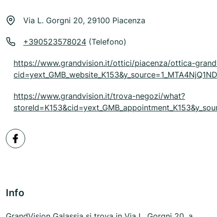
Via L. Gorgni 20, 29100 Piacenza
+390523578024
(Telefono)
https://www.grandvision.it/ottici/piacenza/ottica-gran
cid=yext_GMB_website_K153&y_source=1_MTA4NjQ
https://www.grandvision.it/trova-negozi/what?
storeId=K153&cid=yext_GMB_appointment_K153&y_
Info
GrandVision Galassia si trova in Via L. Gorgni 20, a