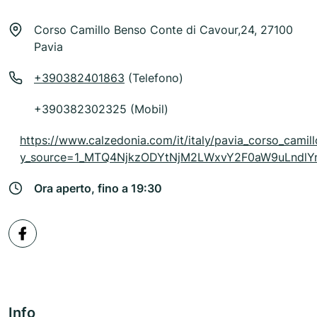
Corso Camillo Benso Conte di Cavour,24, 27100
Pavia
+390382401863
(Telefono)
+390382302325 (Mobil)
https://www.calzedonia.com/it/italy/pavia_corso_cami
y_source=1_MTQ4NjkzODYtNjM2LWxvY2F0aW9uLndl
Ora aperto, fino a 19:30
Info