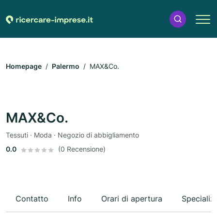
Homepage
Palermo
MAX&Co.
MAX&Co.
Tessuti · Moda · Negozio di abbigliamento
0.0
(0 Recensione)
Contatto
Info
Orari di apertura
Specializ