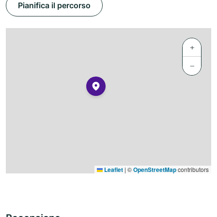
Pianifica il percorso
+
−
Leaflet
|
©
OpenStreetMap
contributors